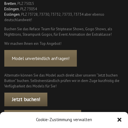
Bretten
, PLZ 75015
Eislingen
, PLZ 73054
Esslingen
, PLZ 73728, 73730, 73732, 73733, 73734 aber ebenso
deutschlandweit!
Buchen Sie das Reface Team für Striptease Shows, Gogo Shows, als
Nighttrons, Steampunk Gogos, für Event Animation der Extraklasse!
Wir machen Ihnen ein Top Angebot!
Model unverbindlich anfragen!
Alternativ können Sie das Model auch direkt über unseren “Jetzt buchen
Button” buchen. Selbstverständlich prüfen wir in dem Zuge kurzfristig die
Verfügbarkeit des Models für Sie!
Jetzt buchen!
Zu weiteren Künstler Show Acts
Cookie-Zustimmung verwalten