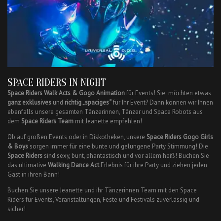
SPACE RIDERS IN NIGHT
Space Riders Walk Acts & Gogo Animation
für Events! Sie möchten etwas
ganz exklusives
und
richtig „spaciges“
für Ihr Event? Dann können wir Ihnen
ebenfalls unsere gesamten Tänzerinnen, Tänzer und Space Robots aus
dem
Space Riders Team
mit Jeanette empfehlen!
Ob auf großen Events oder in Diskotheken, unsere
Space Riders Gogo Girls
& Boys
sorgen immer für eine bunte und gelungene Party Stimmung! Die
Space Riders
sind sexy, bunt, phantastisch und vor allem heiß! Buchen Sie
das ultimative
Walking Dance Act
Erlebnis für ihre Party und ziehen jeden
Gast in ihren Bann!
Buchen Sie unsere Jeanette und ihr Tänzerinnen Team mit den Space
Riders für Events, Veranstaltungen, Feste und Festivals zuverlässig und
sicher!