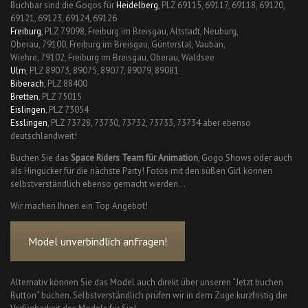
Buchbar sind die Gogos für
Heidelberg
, PLZ 69115, 69117, 69118, 69120,
69121, 69123, 69124, 69126
Freiburg
, PLZ 79098, Freiburg im Breisgau, Altstadt, Neuburg,
Oberau, 79100, Freiburg im Breisgau, Günterstal, Vauban,
Wiehre, 79102, Freiburg im Breisgau, Oberau, Waldsee
Ulm
, PLZ 89073, 89075, 89077, 89079, 89081
Biberach
, PLZ 88400
Bretten
, PLZ 75015
Eislingen
, PLZ 73054
Esslingen
, PLZ 73728, 73730, 73732, 73733, 73734 aber ebenso
deutschlandweit!
Buchen Sie das
Space Riders Team für Animation
, Gogo Shows oder auch
als Hingucker für die nächste Party! Fotos mit den süßen Girl können
selbstverständlich ebenso gemacht werden…
Wir machen Ihnen ein Top Angebot!
Model unverbindlich anfragen!
Alternativ können Sie das Model auch direkt über unseren “Jetzt buchen
Button” buchen. Selbstverständlich prüfen wir in dem Zuge kurzfristig die