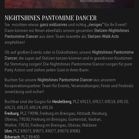
NIGHTSHINES PANTOMIME DANCER
Sie möchten etwas
ganz exklusives
und richtig
„riesiges“
für Ihr Event?
Dann können wir Ihnen ebenfalls unsere gesamten
Stelzen-Nightshines
Pantomime Dancer
aus dem Team Jeanette als
Stelzen-Walk Acts
empfehlen!
Ob auf großen Events oder in Diskotheken, unsere
Nightshines Pantomime
Dancer
, die super auf Stelzen tanzen können und in grandiosen Kostümen
für Stimmung sorgen! Die Nightshines Pantomime Dancer sorgen für pure
Party Action und ziehen jeden Gast in ihren Bann.
Buchen Sie unsere
Nightshines Pantomime Dancer
aus unserem
Kooperationspartner Team für Events, Veranstaltungen, Feste und Festivals
zuverlässig und sicher!
Buchbar sind die Gogos für
Heidelberg
, PLZ 69115, 69117, 69118, 69120,
69121, 69123, 69124, 69126
Freiburg
, PLZ 79098, Freiburg im Breisgau, Altstadt, Neuburg,
Oberau, 79100, Freiburg im Breisgau, Günterstal, Vauban,
Wiehre, 79102, Freiburg im Breisgau, Oberau, Waldsee
Ulm
, PLZ 89073, 89075, 89077, 89079, 89081
Biberach
, PLZ 88400