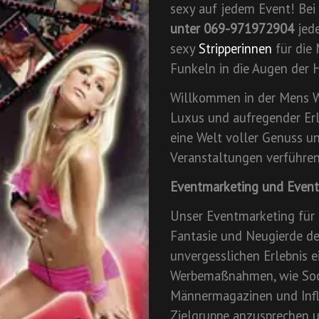
sexy auf jedem Event! Bei
unter 069-971972904
jede
sexy
Stripperinnen
für die 
Funkeln in die Augen der H
Willkommen in der Mens W
Luxus und aufregender Erl
eine Welt voller Genuss un
Veranstaltungen verführen
Eventmarketing und Even
Unser Eventmarketing für 
Fantasie und Neugierde d
unvergesslichen Erlebnis e
Werbemaßnahmen, wie Soc
Männermagazinen und Infl
Zielgruppe anzusprechen u