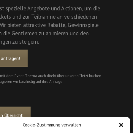
t spezielle Angebote und Aktionen, um die
ckets und zur Teilnahme an verschiedenen
Wir bieten attraktive Rabatte, Gewinnspiele
m die Gentlemen zu animieren und den
ngen zu steigern.
 anfragen!
 mit dem Event-Thema auch direkt über unseren “Jetzt buchen
gieren wir kurzfristig auf ihre Anfrage!
n Übersicht
Cookie-Zustimmung verwalten