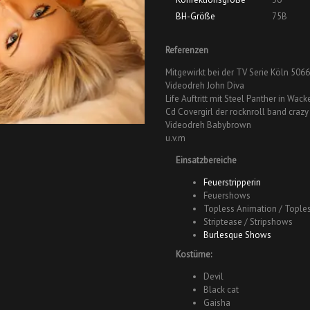
BH-Größe
75B
Referenzen
Mitgewirkt bei der TV Serie Köln 506
Videodreh John Diva
Life Auftritt mit Steel Panther in Wack
Cd Covergirl der rocknroll band crazy
Videodreh Babybrown
u.v.m
Einsatzbereiche
Feuerstripperin
Feuershows
Topless Animation / Tople
Striptease / Stripshows
Burlesque Shows
Kostüme:
Devil
Black cat
Gaisha