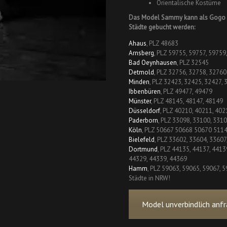
Orientalische Kostüme
Das Model Sammy kann als Gogo T
Städte gebucht werden:
Ahaus
, PLZ 48683
Arnsberg
, PLZ 59755, 59757, 59759
Bad Oeynhausen
, PLZ 32545
Detmold
, PLZ 32756, 32758, 32760
Minden
, PLZ 32423, 32425, 32427,
Ibbenbüren
, PLZ 49477, 49479
Münster
, PLZ 48145, 48147, 48149
Düsseldorf
, PLZ 40210, 40211, 402
Paderborn
, PLZ 33098, 33100, 331
Köln
, PLZ 50667 50668 50670 511
Bielefeld
, PLZ 33602, 33604, 33607
Dortmund
, PLZ 44135, 44137, 4413
44329, 44339, 44369
Hamm
, PLZ 59063, 59065, 59067, 5
Städte in NRW!
Model unverbindlich anfr