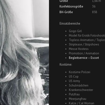
Größe
1,66 m
Konfektionsgröße
36
BH-Größe
85B
Einsatzbereiche
Gogo Girl
Model für Erotik Fotoshoot
Topless Animation / Tople
Striptease / Stripshows
Messe Hostess
Promotion / Animation
Begleitservice – Escort
Kostüme:
Kostüme Polizei
US Cop
US Army
Schulmädchen
Krankenschwester
Putzfrau
Meerjungfrau
Katze / Cat Woman