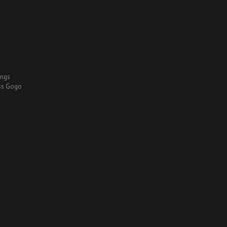
ings
ss Gogo