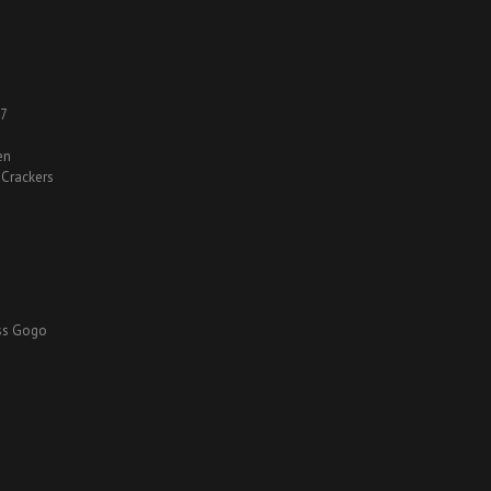
67
en
 Crackers
ss Gogo