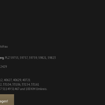
tsfrau
erg
, PLZ 59755, 59757, 59759, 59821, 59823
 32429
12, 40627, 40629, 40721
02, 33104, 33106, 33154, 33161
47 51149 51467 und 100 KM Umkreis.
agen!