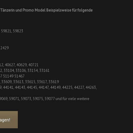
änzerin und Promo Model Beispielsweise für folgende
, 59821, 59823
 32429
12, 40627, 40629, 40721
02, 33104, 33106, 33154, 33161
47 51149 51467
, 33609, 33613, 33615, 33617, 33619
9, 44141, 44143, 44145, 44147, 44149, 44225, 44227, 44263,
9069, 59071, 59073, 59075, 59077 und für viele weitere
agen!