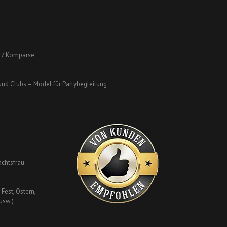
r / Komparse
 und Clubs – Model für Partybegleitung
chtsfrau
Fest, Ostern,
usw.)