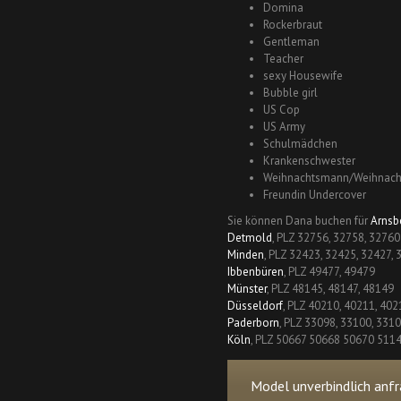
Domina
Rockerbraut
Gentleman
Teacher
sexy Housewife
Bubble girl
US Cop
US Army
Schulmädchen
Krankenschwester
Weihnachtsmann/Weihnach
Freundin Undercover
Sie können Dana buchen für
Arnsb
Detmold
, PLZ 32756, 32758, 32760
Minden
, PLZ 32423, 32425, 32427,
Ibbenbüren
, PLZ 49477, 49479
Münster
, PLZ 48145, 48147, 48149
Düsseldorf
, PLZ 40210, 40211, 402
Paderborn
, PLZ 33098, 33100, 331
Köln
, PLZ 50667 50668 50670 511
Model unverbindlich anfr