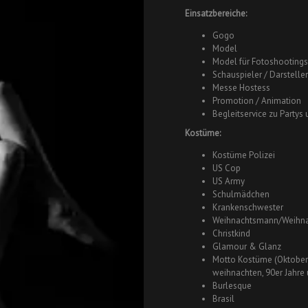
Einsatzbereiche:
Gogo
Model
Model für Fotoshootings
Schauspieler / Darstelle
Messe Hostess
Promotion / Animation
Begleitservice zu Partys
Kostüme:
Kostüme Polizei
US Cop
US Army
Schulmädchen
Krankenschwester
Weihnachtsmann/Weihna
Christkind
Glamour & Glanz
Motto Kostüme (Oktober 
weihnachten, 90er Jahre 
Burlesque
Brasil