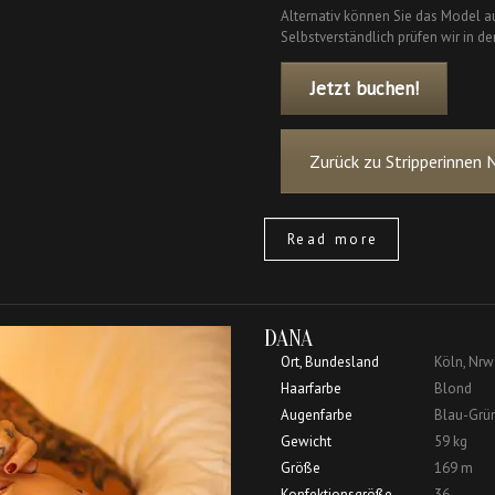
Alternativ können Sie das Model au
Selbstverständlich prüfen wir in de
Jetzt buchen!
Zurück zu Stripperinnen 
Read more
DANA
Ort, Bundesland
Köln, Nrw
Haarfarbe
Blond
Augenfarbe
Blau-Grü
Gewicht
59 kg
Größe
169 m
Konfektionsgröße
36