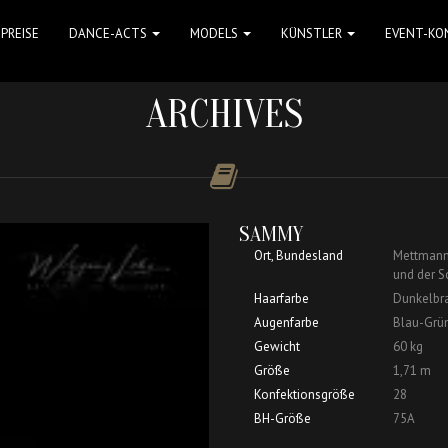
PREISE
DANCE-ACTS
MODELS
KÜNSTLER
EVENT-KO
ARCHIVES
SAMMY
Ort, Bundesland
Mettmann,
und der S
Haarfarbe
Dunkelbr
Augenfarbe
Blau-Grü
Gewicht
60 kg
Größe
1,71 m
Konfektionsgröße
28
BH-Größe
75A