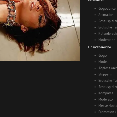
Referenzen
Gogodance
Animation
Schauspieler
Erotische T
Kalendersch
Moderation
Einsatzbereiche
Gogo
Model
Topless Ani
Stripperin
Erotische T
Schauspieler
Komparse
Moderator
Messe Hoste
Promotion /