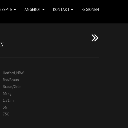
NZEPTE
ANGEBOT
KONTAKT
REGIONEN
EN
Herford, NRW
Rot/Braun
Braun/Grün
55 kg
1,71 m
36
75C