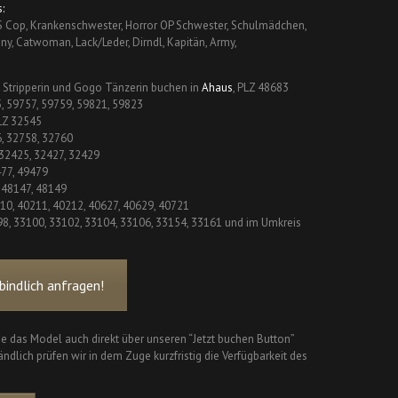
:
S Cop, Krankenschwester, Horror OP Schwester, Schulmädchen,
nny, Catwoman, Lack/Leder, Dirndl, Kapitän, Army,
s Stripperin und Gogo Tänzerin buchen in
Ahaus
, PLZ 48683
5, 59757, 59759, 59821, 59823
PLZ 32545
6, 32758, 32760
 32425, 32427, 32429
477, 49479
, 48147, 48149
210, 40211, 40212, 40627, 40629, 40721
98, 33100, 33102, 33104, 33106, 33154, 33161 und im Umkreis
indlich anfragen!
ie das Model auch direkt über unseren “Jetzt buchen Button”
ndlich prüfen wir in dem Zuge kurzfristig die Verfügbarkeit des