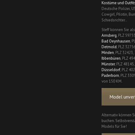
Kostüme und Outfits
Deutsche Polizei, U
Cowgirl, Pilotin, Bu
Schiedsrichter..
Steff können Sie al
Arnsberg
, PLZ 5975
Bad Oeynhausen
, 
Detmold
, PLZ 3275
Minden
, PLZ 32423,
Ibbenbüren
, PLZ 49
Münster
, PLZ 48145
Düsseldorf
, PLZ 40
Paderborn
, PLZ 330
von 150 KM.
Model unverb
Alternativ können S
buchen. Selbstverstä
Models für Sie!