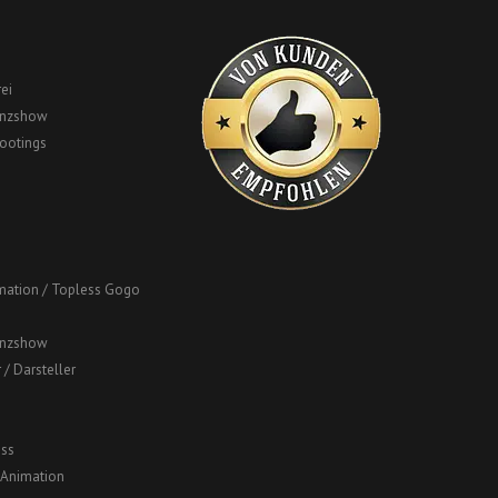
ei
anzshow
ootings
mation / Topless Gogo
anzshow
 / Darsteller
ss
 Animation