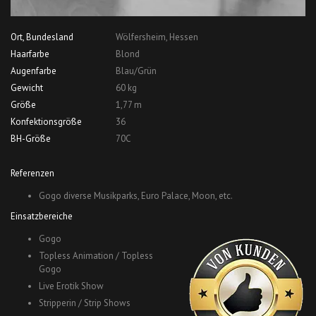
Ort, Bundesland
Wölfersheim, Hessen
Haarfarbe
Blond
Augenfarbe
Blau/Grün
Gewicht
60 kg
Größe
1,77 m
Konfektionsgröße
36
BH-Größe
70C
Referenzen
Gogo diverse Musikparks, Euro Palace, Moon, etc.
Einsatzbereiche
Gogo
Topless Animation / Topless
Gogo
Live Erotik Show
Stripperin / Strip Shows