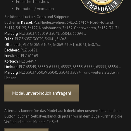
Erotische Tanzshow
Promotion / Animation
Sie können Luci als Gogo und Stripperin
buchen in
Kassel
, PLZ Niederzwehren, 34132, 34134, Nord-Holland,
34117, 34125, 34127, Nordshausen, 34132, Oberzwehren, 34132, 34134.
Marburg
, PLZ 35037, 35039, 35041, 35043, 35094…
Fulda
, PLZ 36037, 36039, 36041, 36043…
Offenbach
, PLZ 63065, 63067, 63069, 63071, 63073, 63075…
Eschberg
, PLZ 66121
Friedberg
, PLZ 61169
Korbach
, PLZ 34497
Limburg
, PLZ 65549, 65550, 65551, 65552, 65553, 65554, 65555, 65556…
Marburg
, PLZ 35037 35039 35041 35043 35094… und weitere Städte in
Hessen.
Model unverbindlich anfragen!
Alternativ können Sie das Model auch direkt über unseren “Jetzt buchen
Button” buchen. Selbstverständlich prüfen wir in dem Zuge kurzfristig die
Verfügbarkeit des Models für Sie!