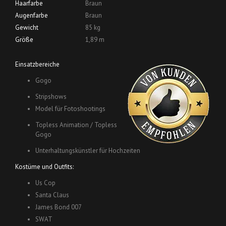
Haarfarbe
Braun
Augenfarbe
Braun
Gewicht
85 kg
Größe
1,89 m
Einsatzbereiche
Gogo
Stripshows
Model für Fotoshootings
Topless Animation / Topless
Gogo
Unterhaltungskünstler für Hochzeiten
Kostüme und Outfits:
Us Cop
Santa Claus
James Bond 007
SWAT