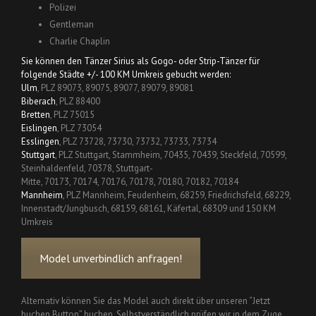
Polizei
Gentleman
Charlie Chaplin
Sie können den Tänzer Sirius als Gogo- oder Strip-Tänzer für
folgende Städte +/- 100 KM Umkreis gebucht werden:
Ulm
, PLZ 89073, 89075, 89077, 89079, 89081
Biberach
, PLZ 88400
Bretten
, PLZ 75015
Eislingen
, PLZ 73054
Esslingen
, PLZ 73728, 73730, 73732, 73733, 73734
Stuttgart
, PLZ Stuttgart, Stammheim, 70435, 70439, Steckfeld, 70599,
Steinhaldenfeld, 70378, Stuttgart-
Mitte, 70173, 70174, 70176, 70178, 70180, 70182, 70184
Mannheim
, PLZ Mannheim, Feudenheim, 68259, Friedrichsfeld, 68229,
Innenstadt/Jungbusch, 68159, 68161, Käfertal, 68309 und 150 KM
Umkreis
Model unverbindlich anfragen!
Alternativ können Sie das Model auch direkt über unseren “Jetzt
buchen Button” buchen. Selbstverständlich prüfen wir in dem Zuge