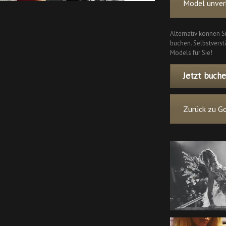
Model unverb
Alternativ können S
buchen. Selbstverstä
Models für Sie!
Jetzt buche
Zurück zu Go