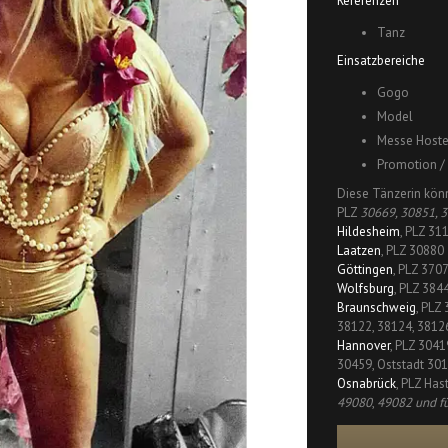
Referenzen
Tanz
Einsatzbereiche
Gogo
Model
Messe Hoste
Promotion /
Diese Tänzerin kön
PLZ
30669, 30851, 
Hildesheim
, PLZ 31
Laatzen
, PLZ 30880
Göttingen
, PLZ 370
Wolfsburg
, PLZ 384
Braunschweig
, PLZ
38122, 38124, 3812
Hannover
, PLZ 3041
30459, Oststadt 301
Osnabrück
, PLZ Has
49080
,
49082 und fü