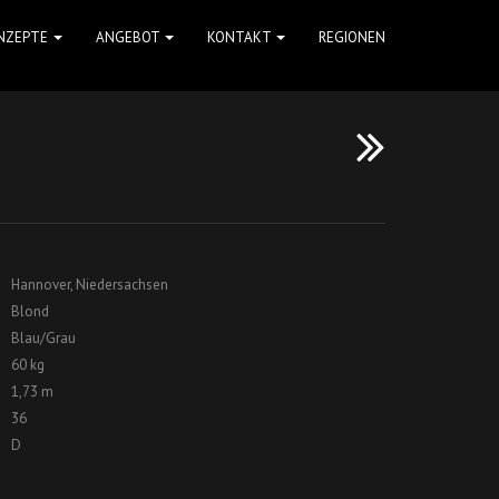
NZEPTE
ANGEBOT
KONTAKT
REGIONEN
Hannover, Niedersachsen
Blond
Blau/Grau
60 kg
1,73 m
36
D