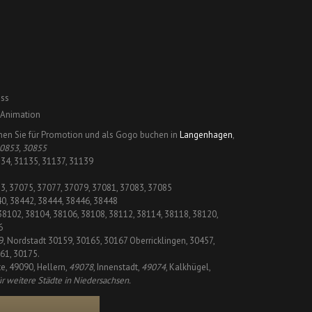
ss
 Animation
nen Sie für Promotion und als Gogo buchen in
Langenhagen
,
30853, 30855
134, 31135, 31137, 31139
73, 37075, 37077, 37079, 37081, 37083, 37085
40, 38442, 38444, 38446, 38448
 38102, 38104, 38106, 38108, 38112, 38114, 38118, 38120,
6
9, Nordstadt 30159, 30165, 30167 Oberricklingen, 30457,
61, 30175.
te, 49090, Hellern,
49078
, Innenstadt,
49074
, Kalkhügel,
r weitere Städte in Niedersachsen.