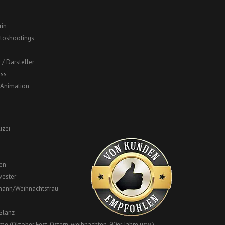
in
otoshootings
 / Darsteller
ss
 Animation
izei
en
ester
ann/Weihnachtsfrau
Glanz
e (Oktober Fest, Ostern, weihnachten, 90er Jahre usw.)