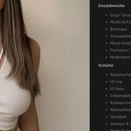
Einsatzbereiche:
Gogo Tänzer
Model für F
Burlesque
Schauspieler
Messe Hoste
Promotion /
Moderatorin
Kostüme:
Kostüme Pol
US Cop
US Army
Schulmädch
Krankenschw
Weihnachtsm
Christkind
Glamour & 
Motto Kostüm