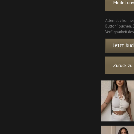
Model unve
Alternativ können
Button” buchen. S
Verfügbarkeit des
Jetzt buc
Zurück zu 