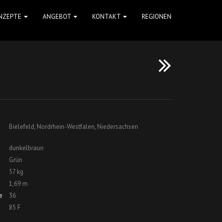
NZEPTE
ANGEBOT
KONTAKT
REGIONEN
Bielefeld, Nordrhein-Westfalen, Niedersachsen
dunkelbraun
Grün
57 kg
1,69 m
e
36
85 F