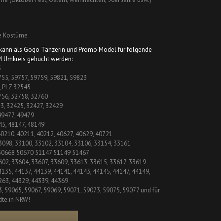
he Kostüme
y kann als Gogo Tänzerin und Promo Model für folgende
M Umkreis gebucht werden:
3
755, 59757, 59759, 59821, 59823
, PLZ 32545
756, 32758, 32760
23, 32425, 32427, 32429
 49477, 49479
45, 48147, 48149
40210, 40211, 40212, 40627, 40629, 40721
33098, 33100, 33102, 33104, 33106, 33154, 33161
 50668 50670 51147 51149 51467
602, 33604, 33607, 33609, 33613, 33615, 33617, 33619
4135, 44137, 44139, 44141, 44143, 44145, 44147, 44149,
263, 44329, 44339, 44369
3, 59065, 59067, 59069, 59071, 59073, 59075, 59077 und für
dte in NRW!