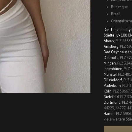
Burlesque
Brasil
Orientalisc
Die Tänzerin ill
Städte +/- 100 K
Ahaus
, PLZ 4868
Arnsberg
, PLZ 59
Bad Oeynhausen
Detmold
, PLZ 32
Minden
, PLZ 324
Ibbenbüren
, PLZ
Münster
, PLZ 481
Düsseldorf
, PLZ 
Paderborn
, PLZ 
Köln
, PLZ 50667
Bielefeld
, PLZ 33
Dortmund
, PLZ 4
44225, 44227, 44
Hamm
, PLZ 5906
viele weitere Stä