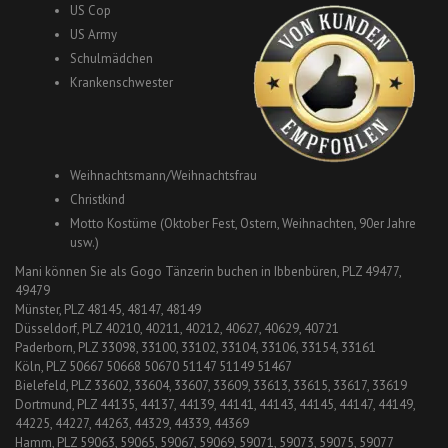
US Cop
US Army
Schulmädchen
Krankenschwester
Weihnachtsmann/Weihnachtsfrau
Christkind
Motto Kostüme (Oktober Fest, Ostern, Weihnachten, 90er Jahre
usw.)
Mani können Sie als Gogo Tänzerin buchen in Ibbenbüren, PLZ 49477,
49479
Münster, PLZ 48145, 48147, 48149
Düsseldorf, PLZ 40210, 40211, 40212, 40627, 40629, 40721
Paderborn, PLZ 33098, 33100, 33102, 33104, 33106, 33154, 33161
Köln, PLZ 50667 50668 50670 51147 51149 51467
Bielefeld, PLZ 33602, 33604, 33607, 33609, 33613, 33615, 33617, 33619
Dortmund, PLZ 44135, 44137, 44139, 44141, 44143, 44145, 44147, 44149,
44225, 44227, 44263, 44329, 44339, 44369
Hamm, PLZ 59063, 59065, 59067, 59069, 59071, 59073, 59075, 59077