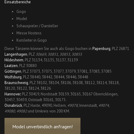
Einsatzbereiche
Gogo
Model
Schauspieler / Darsteller
Messe Hostess
Kursleiter in Gogo
Diese Tänzerin können Sie auch als Gogo buchen in
Papenburg
, PLZ 26871
Langenhagen
, PLZ
30669, 30851, 30853, 30855
Hildesheim
, PLZ 31134, 31135, 31137, 31139
Laatzen
, PLZ 30880
Göttingen
, PLZ 37073, 37075, 37077, 37079, 37081, 37083, 37085
Wolfsburg
, PLZ 38440, 38442, 38444, 38446, 38448
Braunschweig
, PLZ 38102, 38104, 38106, 38108, 38112, 38114, 38118,
38120, 38122, 38124, 38126
Hannover
, PLZ 30419, Nordstadt 30159, 30165, 30167 Oberricklingen,
30457, 30459, Oststadt 30161, 30175.
Osnabrück
, PLZ Haste, 49090, Hellern,
49078
, Innenstadt,
49074
,
49080
,
49082
und Umkreis von 200 KM.
Model unverbindlich anfragen!