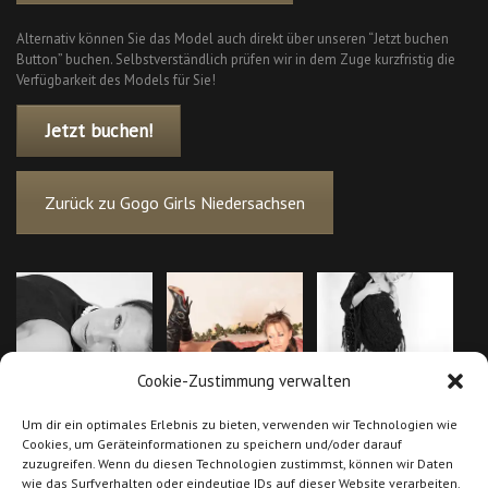
Alternativ können Sie das Model auch direkt über unseren “Jetzt buchen
Button” buchen. Selbstverständlich prüfen wir in dem Zuge kurzfristig die
Verfügbarkeit des Models für Sie!
Jetzt buchen!
Zurück zu Gogo Girls Niedersachsen
Cookie-Zustimmung verwalten
Um dir ein optimales Erlebnis zu bieten, verwenden wir Technologien wie
Cookies, um Geräteinformationen zu speichern und/oder darauf
zuzugreifen. Wenn du diesen Technologien zustimmst, können wir Daten
wie das Surfverhalten oder eindeutige IDs auf dieser Website verarbeiten.